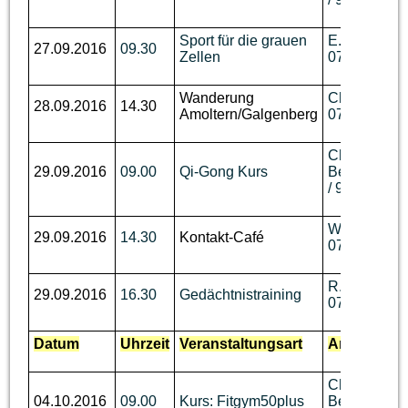
Sport für die grauen
E. Biechele,
27.09.2016
09.30
Zellen
07643 / 531
Wanderung
Ch. Benzin, 
28.09.2016
14.30
Amoltern/Galgenberg
07644 / 760
Ch.
29.09.2016
09.00
Qi-Gong Kurs
Berger,
Tel.
/ 93 62 736
W. Willrich, 
29.09.2016
14.30
Kontakt-Café
07644 / 92 
R. Wüst,Tel.
29.09.2016
16.30
Gedächtnistraining
07644 / 910
Datum
Uhrzeit
Veranstaltungsart
Ansprechpa
Ch.
04.10.2016
09.00
Kurs: Fitgym50plus
Berger,
Tel.