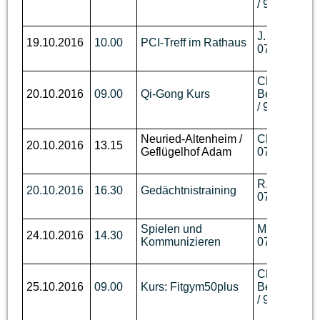
/ 93 62 736
J. Wallmann,
19.10.2016
10.00
PCI-Treff im Rathaus
07644 / 89 
Ch.
20.10.2016
09.00
Qi-Gong Kurs
Berger,
Tel.
/ 93 62 736
Neuried-Altenheim /
Ch. Benzin, 
20.10.2016
13.15
Geflügelhof Adam
07644 / 760
R. Wüst,Tel.
20.10.2016
16.30
Gedächtnistraining
07644 / 910
Spielen und
M. Disch, Te
24.10.2016
14.30
Kommunizieren
07644 / 92 
Ch.
25.10.2016
09.00
Kurs: Fitgym50plus
Berger,
Tel.
/ 93 62 736