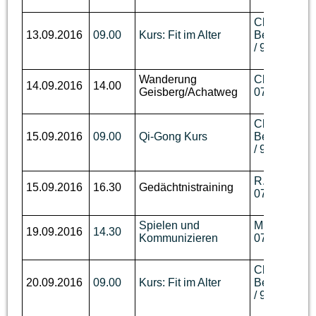
Ch.
13.09.2016
09.00
Kurs: Fit im Alter
Berger,
Tel.
/ 93 62 736
Wanderung
Ch. Benzin, 
14.09.2016
14.00
Geisberg/Achatweg
07644 / 760
Ch.
15.09.2016
09.00
Qi-Gong Kurs
Berger,
Tel.
/ 93 62 736
R. Wüst,Tel.
15.09.2016
16.30
Gedächtnistraining
07644 / 910
Spielen und
M. Disch, Te
19.09.2016
14.30
Kommunizieren
07644 / 92 
Ch.
20.09.2016
09.00
Kurs: Fit im Alter
Berger,
Tel.
/ 93 62 736