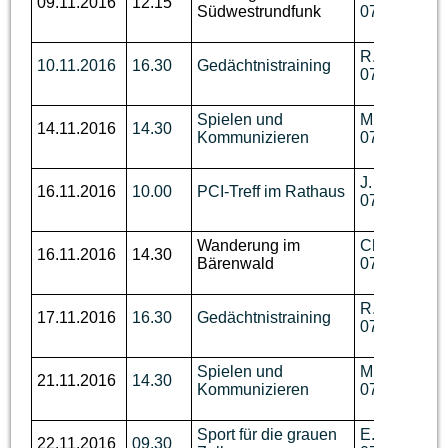
09.11.2016
12.15
Südwestrundfunk
07644 / 760
R. Wüst,Tel.
10.11.2016
16.30
Gedächtnistraining
07644 / 910
Spielen und
M. Disch, Te
14.11.2016
14.30
Kommunizieren
07644 / 92 
J. Wallmann,
16.11.2016
10.00
PCI-Treff im Rathaus
07644 / 89 
Wanderung im
Ch. Benzin, 
16.11.2016
14.30
Bärenwald
07644 / 760
R. Wüst,Tel.
17.11.2016
16.30
Gedächtnistraining
07644 / 910
Spielen und
M. Disch, Te
21.11.2016
14.30
Kommunizieren
07644 / 92 
Sport für die grauen
E. Biechele,
22.11.2016
09.30