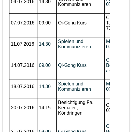
04.07.2016
14.30
Kommunizieren
07644 / 92 
Ch. Berger,
07.07.2016
09.00
Qi-Gong Kurs
Tel. 07643 /
736
Spielen und
M. Disch, Te
11.07.2016
14.30
Kommunizieren
07644 / 92 
Ch.
14.07.2016
09.00
Qi-Gong Kurs
Berger,
Tel.
/ 93 62 736
Spielen und
M. Disch, Te
18.07.2016
14.30
Kommunizieren
07644 / 92 
Besichtigung Fa.
Ch. Benzin, 
20.07.2016
14.15
Kematec,
07644 / 760
Köndringen
Ch.
21.07.2016
09.00
Qi-Gong Kurs
Berger,
Tel.