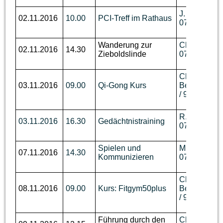
J. Wallmann,
02.11.2016
10.00
PCI-Treff im Rathaus
07644 / 89 
Wanderung zur
Ch. Benzin, 
02.11.2016
14.30
Zieboldslinde
07644 / 760
Ch.
03.11.2016
09.00
Qi-Gong Kurs
Berger,
Tel.
/ 93 62 736
R. Wüst,Tel.
03.11.2016
16.30
Gedächtnistraining
07644 / 910
Spielen und
M. Disch, Te
07.11.2016
14.30
Kommunizieren
07644 / 92 
Ch.
08.11.2016
09.00
Kurs: Fitgym50plus
Berger,
Tel.
/ 93 62 736
Führung durch den
Ch. Benzin, 