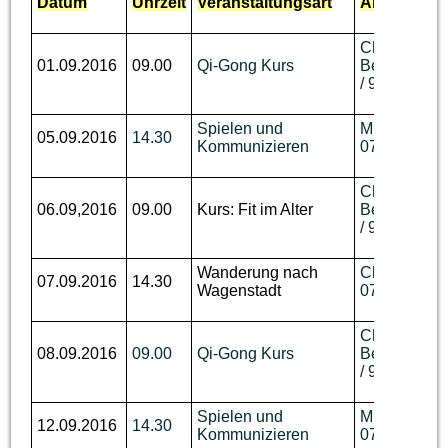
Datum
Uhrzeit
Veranstaltungsart
Ansprechpa
Ch.
01.09.2016
09.00
Qi-Gong Kurs
Berger,
Tel.
/ 93 62 736
Spielen und
M. Disch, Te
05.09.2016
14.30
Kommunizieren
07644 / 92 
Ch.
06.09,2016
09.00
Kurs: Fit im Alter
Berger,
Tel.
/ 93 62 736
Wanderung nach
Ch. Benzin, 
07.09.2016
14.30
Wagenstadt
07644 / 760
Ch.
08.09.2016
09.00
Qi-Gong Kurs
Berger,
Tel.
/ 93 62 736
Spielen und
M. Disch, Te
12.09.2016
14.30
Kommunizieren
07644 / 92 