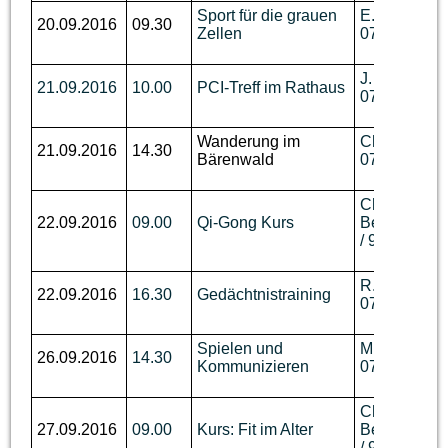
Sport für die grauen
E. Biechele,
20.09.2016
09.30
Zellen
07643 / 531
J. Wallmann,
21.09.2016
10.00
PCI-Treff im Rathaus
07644 / 89 
Wanderung im
Ch. Benzin, 
21.09.2016
14.30
Bärenwald
07644 / 760
Ch.
22.09.2016
09.00
Qi-Gong Kurs
Berger,
Tel.
/ 93 62 736
R. Wüst,Tel.
22.09.2016
16.30
Gedächtnistraining
07644 / 910
Spielen und
M. Disch, Te
26.09.2016
14.30
Kommunizieren
07644 / 92 
Ch.
27.09.2016
09.00
Kurs: Fit im Alter
Berger,
Tel.
/ 93 62 736