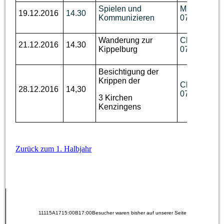
Spielen und
M. Disch, Te
19.12.2016
14.30
Kommunizieren
07644 / 92 
Wanderung zur
Ch. Benzin, 
21.12.2016
14.30
Kippelburg
07644 / 760
Besichtigung der
Krippen der
Ch. Benzin, 
28.12.2016
14,30
07644 / 760
3 Kirchen
Kenzingens
Zurück zum 1. Halbjahr
11115A1715:00B17:00Besucher waren bisher auf unserer Seite