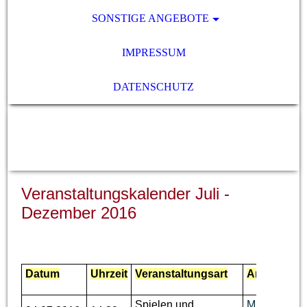
SONSTIGE ANGEBOTE
IMPRESSUM
DATENSCHUTZ
SENIORENnetzwerk 50+ e.V.,
79341 Kenzingen
Veranstaltungskalender Juli -
Dezember 2016
Datum
Uhrzeit
Veranstaltungsart
Ansprechpa
Spielen und
M. Disch, Te