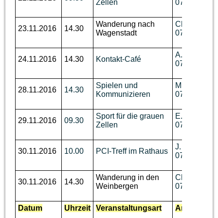
Zellen
07643 / 531
Wanderung nach
Ch. Benzin, 
23.11.2016
14.30
Wagenstadt
07644 / 760
A. Dallmann,
24.11.2016
14.30
Kontakt-Café
07643 /
93 
Spielen und
M. Disch, Te
28.11.2016
14.30
Kommunizieren
07644 / 92 
Sport für die grauen
E. Biechele,
29.11.2016
09.30
Zellen
07643 / 531
J. Wallmann,
30.11.2016
10.00
PCI-Treff im Rathaus
07644 / 89 
Wanderung in den
Ch. Benzin, 
30.11.2016
14.30
Weinbergen
07644 / 760
Datum
Uhrzeit
Veranstaltungsart
Ansprechpa