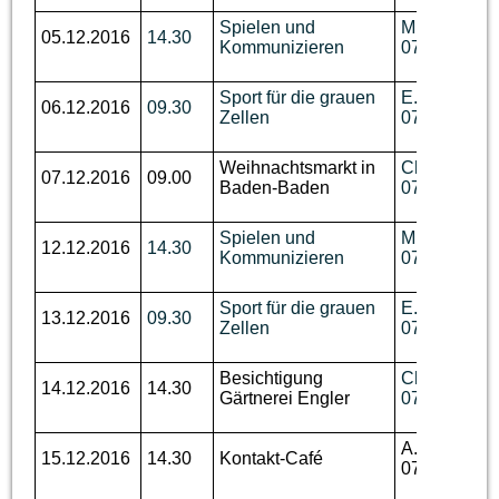
Spielen und
M. Disch, Te
05.12.2016
14.30
Kommunizieren
07644 / 92 
Sport für die grauen
E. Biechele,
06.12.2016
09.30
Zellen
07643 / 531
Weihnachtsmarkt in
Ch. Benzin, 
07.12.2016
09.00
Baden-Baden
07644 / 760
Spielen und
M. Disch, Te
12.12.2016
14.30
Kommunizieren
07644 / 92 
Sport für die grauen
E. Biechele,
13.12.2016
09.30
Zellen
07643 / 531
Besichtigung
Ch. Benzin, 
14.12.2016
14.30
Gärtnerei Engler
07644 / 760
A. Dallmann,
15.12.2016
14.30
Kontakt-Café
07643 / 93 