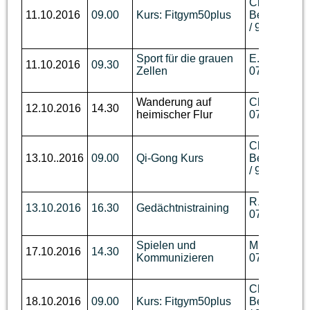
Ch.
11.10.2016
09.00
Kurs: Fitgym50plus
Berger,
Tel.
/ 93 62 736
Sport für die grauen
E. Biechele,
11.10.2016
09.30
Zellen
07643 / 531
Wanderung auf
Ch. Benzin, 
12.10.2016
14.30
heimischer Flur
07644 / 760
Ch.
13.10..2016
09.00
Qi-Gong Kurs
Berger,
Tel.
/ 93 62 736
R. Wüst,Tel.
13.10.2016
16.30
Gedächtnistraining
07644 / 910
Spielen und
M. Disch, Te
17.10.2016
14.30
Kommunizieren
07644 / 92 
Ch.
18.10.2016
09.00
Kurs: Fitgym50plus
Berger,
Tel.