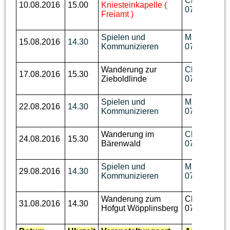
Ch. Benzin, 
10.08.2016
15.00
Kniesteinkapelle (
07644 / 760
Freiamt )
Spielen und
M. Disch, Te
15.08.2016
14.30
Kommunizieren
07644 / 92 
Wanderung zur
Ch. Benzin, 
17.08.2016
15.30
Zieboldlinde
07644 / 760
Spielen und
M. Disch, Te
22.08.2016
14.30
Kommunizieren
07644 / 92 
Wanderung im
Ch. Benzin, 
24.08.2016
15.30
Bärenwald
07644 / 760
Spielen und
M. Disch, Te
29.08.2016
14.30
Kommunizieren
07644 / 92 
Wanderung zum
Ch. Benzin, 
31.08.2016
14.30
Hofgut Wöpplinsberg
07644 / 760