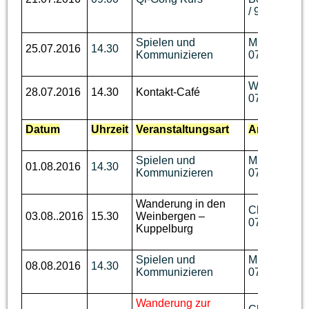
/ 93 62 736
Spielen und
M. Disch, Te
25.07.2016
14.30
Kommunizieren
07644 / 92 
W. Willrich, 
28.07.2016
14.30
Kontakt-Café
07644 / 92 
Datum
Uhrzeit
Veranstaltungsart
Ansprechpa
Spielen und
M. Disch, Te
01.08.2016
14.30
Kommunizieren
07644 / 92 
Wanderung in den
Ch. Benzin, 
03.08..2016
15.30
Weinbergen –
07644 / 760
Kuppelburg
Spielen und
M. Disch, Te
08.08.2016
14.30
Kommunizieren
07644 / 92 
Wanderung zur