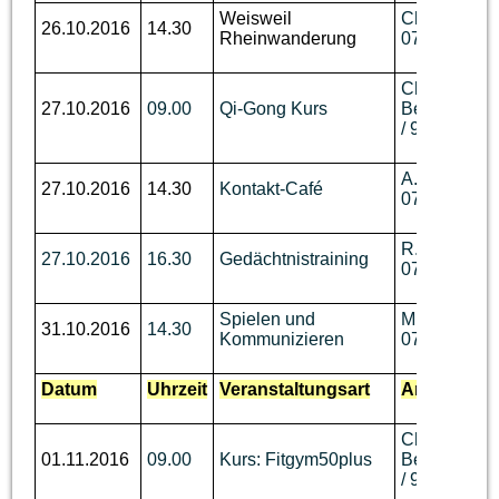
Weisweil
Ch. Benzin, 
26.10.2016
14.30
Rheinwanderung
07644 / 760
Ch.
27.10.2016
09.00
Qi-Gong Kurs
Berger,
Tel.
/ 93 62 736
A. Dallmann,
27.10.2016
14.30
Kontakt-Café
07643 /
93 
R. Wüst,Tel.
27.10.2016
16.30
Gedächtnistraining
07644 / 910
Spielen und
M. Disch, Te
31.10.2016
14.30
Kommunizieren
07644 / 92 
Datum
Uhrzeit
Veranstaltungsart
Ansprechpa
Ch.
01.11.2016
09.00
Kurs: Fitgym50plus
Berger,
Tel.
/ 93 62 736