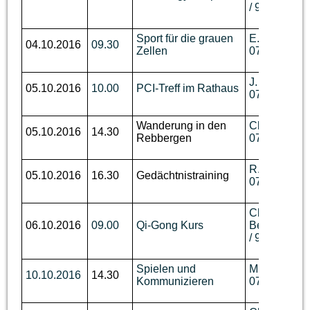
/ 93 62 736
Sport für die grauen
E. Biechele,
04.10.2016
09.30
Zellen
07643 / 531
J. Wallmann,
05.10.2016
10.00
PCI-Treff im Rathaus
07644 / 89 
Wanderung in den
Ch. Benzin, 
05.10.2016
14.30
Rebbergen
07644 / 760
R. Wüst,Tel.
05.10.2016
16.30
Gedächtnistraining
07644 / 910
Ch.
06.10.2016
09.00
Qi-Gong Kurs
Berger,
Tel.
/ 93 62 736
Spielen und
M. Disch, Te
10.10.2016
14.30
Kommunizieren
07644 / 92 