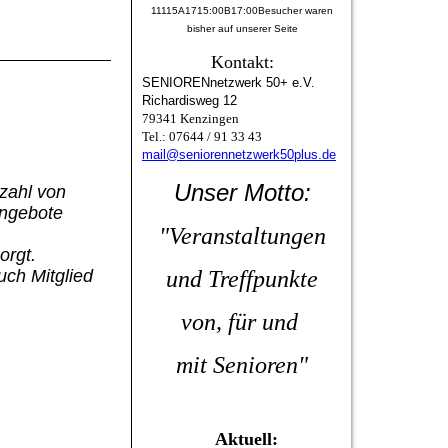
11115A1715:00B17:00Besucher waren
bisher auf unserer Seite
Kontakt:
SENIORENnetzwerk 50+ e.V.
Richardisweg 12
79341 Kenzingen
Tel.: 07644 / 91 33 43
mail@seniorennetzwerk50plus.de
Unser Motto:
lzahl von
Angebote
"Veranstaltungen
sorgt.
uch Mitglied
und
Treffpunkte
von, für
und
mit Senioren"
Aktuell: