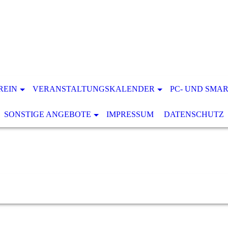
REIN
VERANSTALTUNGSKALENDER
PC- UND SMA
SONSTIGE ANGEBOTE
IMPRESSUM
DATENSCHUTZ
NIORENnetzwerk 50+ e.V., 79341 Kenzin